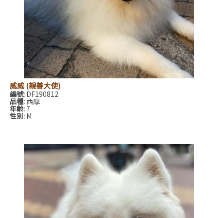
威威 (親善大使)
編號:
DF190812
品種:
西摩
年齡:
7
性別:
M