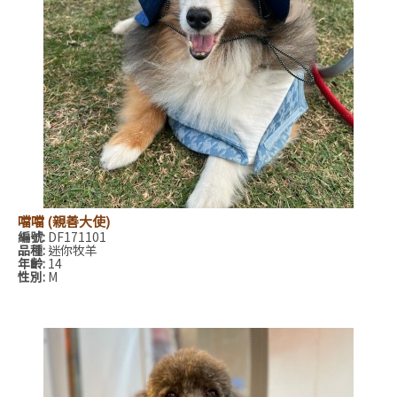
噹噹 (親善大使)
編號:
DF171101
品種:
迷你牧羊
年齡:
14
性別:
M