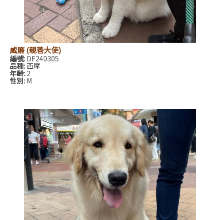
威廉 (親善大使)
編號:
DF240305
品種:
西摩
年齡:
2
性別:
M