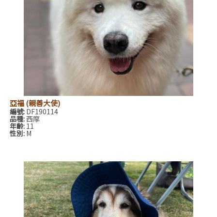
亞福 (親善大使)
編號:
DF190114
品種:
西摩
年齡:
11
性別:
M