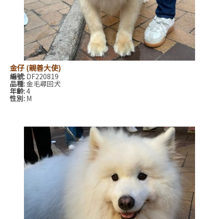
金仔 (親善大使)
編號:
DF220819
品種:
金毛尋回犬
年齡:
4
性別:
M