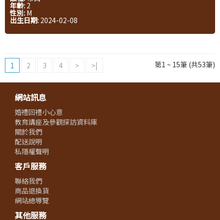
年齡:
2
性別:
M
出生日期:
2024-02-08
第1 ~ 15筆 (共53筆)
1
2
3
4
>
>|
網站訊息
婚禮回禮小心意
教育講座及參觀探訪資料庫
關於我們
配送說明
私隱權聲明
客戶服務
聯絡我們
商品退換貨
網站總導覽
其他服務