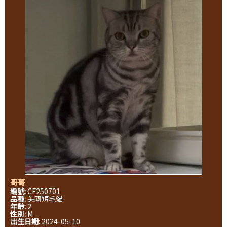
哥哥
編號:
CF250701
品種:
美國短毛貓
年齡:
2
性別:
M
出生日期:
2024-05-10