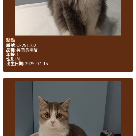
點點
編號:
CF251102
品種:
英國長毛貓
年齡:
1
性別:
M
出生日期:
2025-07-15