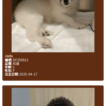
Jada
編號:
DF250911
品種:
松鼠
年齡:
1
性別:
F
出生日期:
2025-04-17