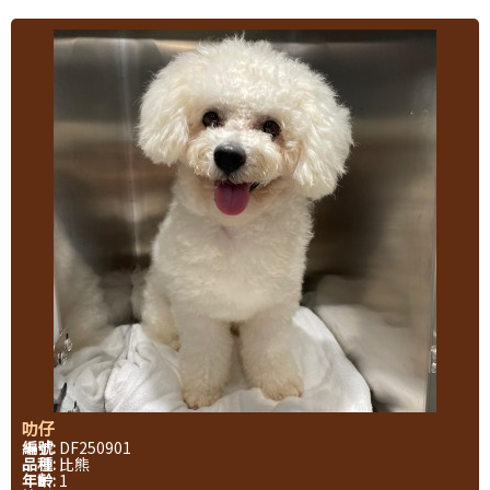
叻仔
編號:
DF250901
品種:
比熊
年齡:
1