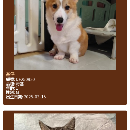
基仔
編號:
DF250920
品種:
哥基
年齡:
1
性別:
M
出生日期:
2025-03-15