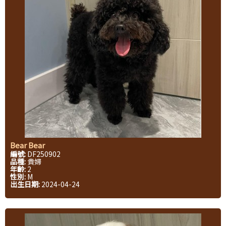
Bear Bear
編號:
DF250902
品種:
貴婦
年齡:
2
性別:
M
出生日期:
2024-04-24