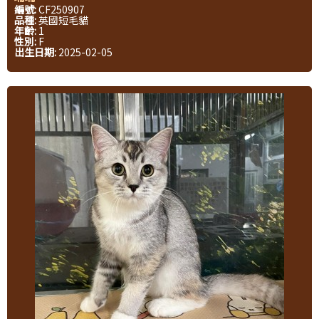
編號:
CF250907
品種:
英國短毛貓
年齡:
1
性別:
F
出生日期:
2025-02-05