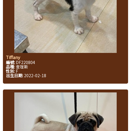
Tiffany
編號:
DF220804
品種:
查理斯
性別:
F
出生日期:
2022-02-18