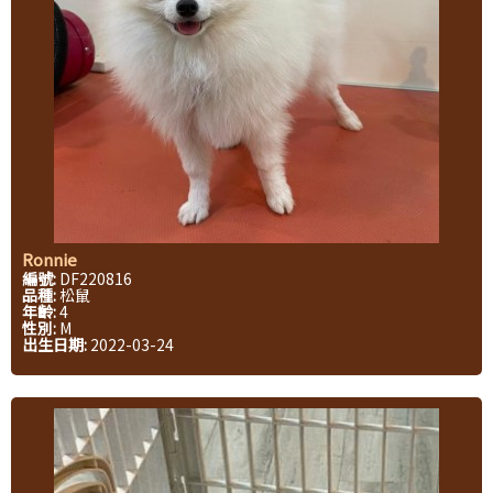
Ronnie
編號:
DF220816
品種:
松鼠
年齡:
4
性別:
M
出生日期:
2022-03-24