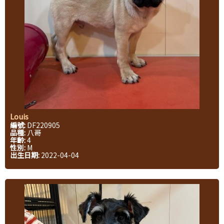
Louis
編號:
DF220905
品種:
八哥
年齡:
4
性別:
M
出生日期:
2022-04-04