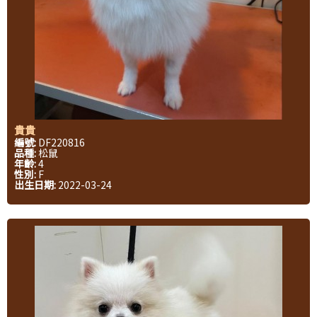
貴貴
編號:
DF220816
品種:
松鼠
年齡:
4
性別:
F
出生日期:
2022-03-24