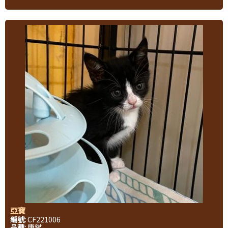
亞寶
編號:
CF221006
品種:
唐貓