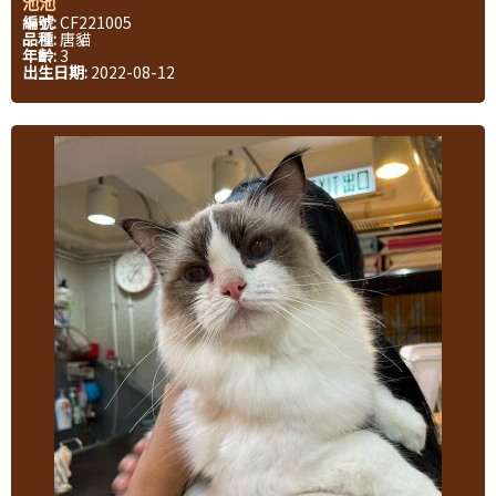
池池
編號:
CF221005
品種:
唐貓
年齡:
3
出生日期:
2022-08-12