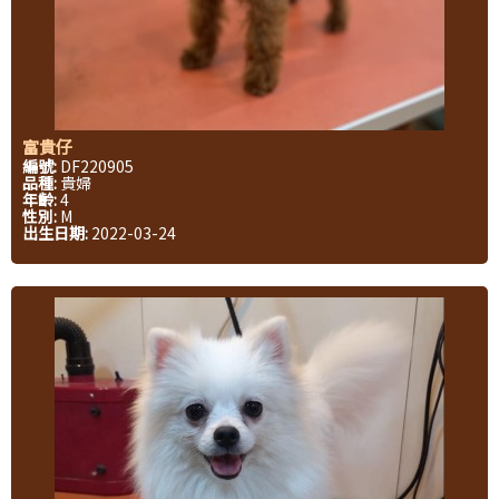
富貴仔
編號:
DF220905
品種:
貴婦
年齡:
4
性別:
M
出生日期:
2022-03-24