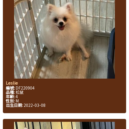
Leslie
編號:
DF220904
品種:
松鼠
年齡:
4
性別:
M
出生日期:
2022-03-08