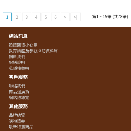
第1 ~ 15筆 (共78筆)
1
2
3
4
5
6
>
>|
網站訊息
婚禮回禮小心意
教育講座及參觀探訪資料庫
關於我們
配送說明
私隱權聲明
客戶服務
聯絡我們
商品退換貨
網站總導覽
其他服務
品牌總覽
購物禮券
最新特賣商品