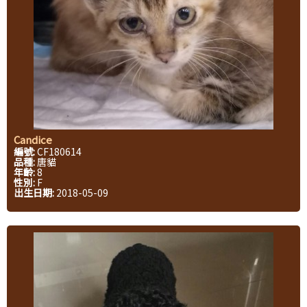
Candice
編號:
CF180614
品種:
唐貓
年齡:
8
性別:
F
出生日期:
2018-05-09