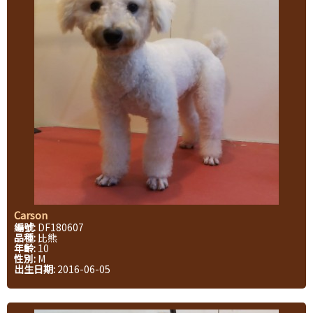
Carson
編號:
DF180607
品種:
比熊
年齡:
10
性別:
M
出生日期:
2016-06-05