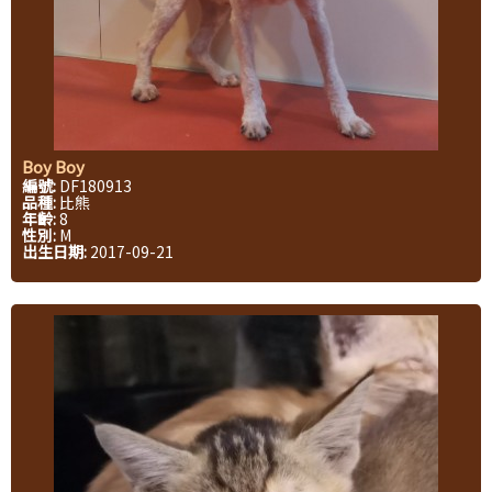
Boy Boy
編號:
DF180913
品種:
比熊
年齡:
8
性別:
M
出生日期:
2017-09-21