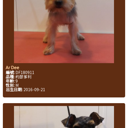
Ar Dee
編號:
DF180911
品種:
約瑟爹利
年齡:
9
性別:
M
出生日期:
2016-09-21