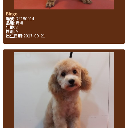
Bingo
編號:
DF180914
品種:
貴婦
年齡:
8
性別:
M
出生日期:
2017-09-21