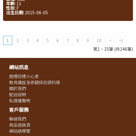
年齡:
11
性別:
F
出生日期:
2015-06-05
1
2
3
4
5
6
7
8
9
10
>
>|
第1 ~ 15筆 (共146筆)
網站訊息
婚禮回禮小心意
教育講座及參觀探訪資料庫
關於我們
配送說明
私隱權聲明
客戶服務
聯絡我們
商品退換貨
網站總導覽