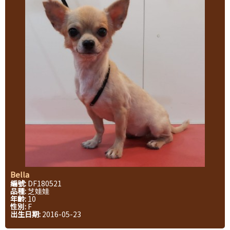
Bella
編號:
DF180521
品種:
芝娃娃
年齡:
10
性別:
F
出生日期:
2016-05-23