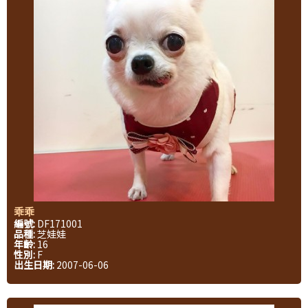
乖乖
編號:
DF171001
品種:
芝娃娃
年齡:
16
性別:
F
出生日期:
2007-06-06