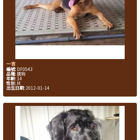
一言
編號:
DF0543
品種:
唐狗
年齡:
14
性別:
M
出生日期:
2012-01-14