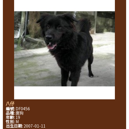
八仔
編號:
DF0456
品種:
唐狗
年齡:
19
性別:
M
出生日期:
2007-01-11