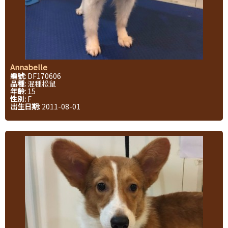
Annabelle
編號:
DF170606
品種:
混種松鼠
年齡:
15
性別:
F
出生日期:
2011-08-01