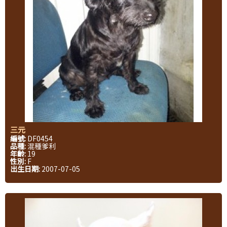
三元
編號:
DF0454
品種:
混種爹利
年齡:
19
性別:
F
出生日期:
2007-07-05