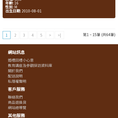
年齡:
16
性別:
M
出生日期:
2010-08-01
第1 ~ 15筆 (共64筆)
1
2
3
4
5
>
>|
網站訊息
婚禮回禮小心意
教育講座及參觀探訪資料庫
關於我們
配送說明
私隱權聲明
客戶服務
聯絡我們
商品退換貨
網站總導覽
其他服務