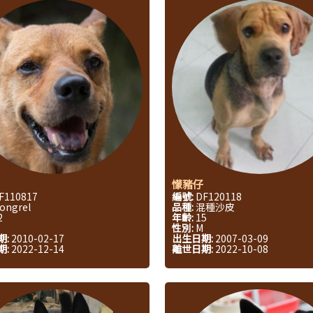
懞豬仔
F110817
編號:
DF120118
ongrel
品種:
混種沙皮
2
年齡:
15
性別:
M
期:
2010-02-17
出生日期:
2007-03-09
期:
2022-12-14
離世日期:
2022-10-08