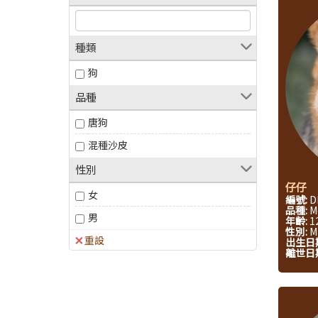
種類
狗
品種
唐狗
混種沙皮
性別
仔仔
女
編號:
D
品種:
M
男
年齡:
1
性別:
M
重設
出生日
離世日