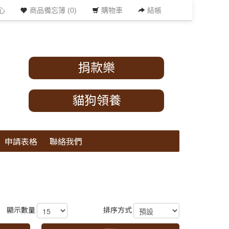
心
商品備忘簿 (0)
購物車
結帳
捐款樂
貓狗領養
申請表格
聯絡我們
顯示數量
排序方式