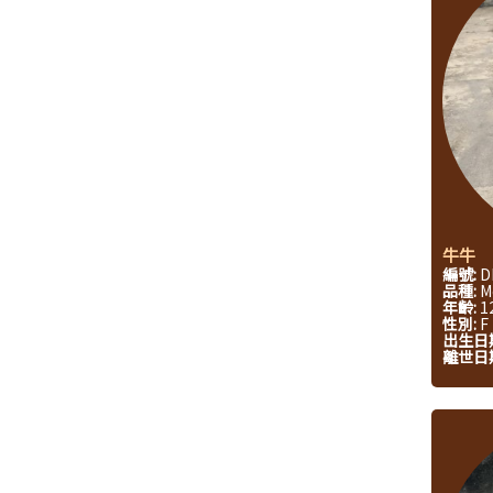
牛牛
編號:
D
品種:
M
年齡:
1
性別:
F
出生日
離世日