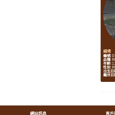
細佬
編號:
D
品種:
M
年齡:
1
性別:
M
出生日
離世日
網站訊息
客戶