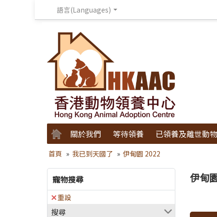
語言(Languages)
關於我們
等待領養
已領養及離世動
首頁
»
我已到天國了
»
伊甸園 2022
伊甸園 
寵物搜尋
重設
搜尋