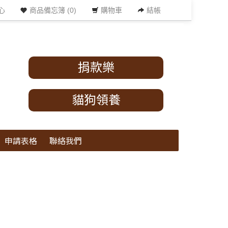
心
商品備忘簿 (0)
購物車
結帳
捐款樂
貓狗領養
申請表格
聯絡我們