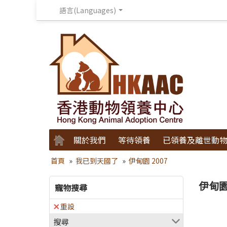
語言(Languages)
關於我們
等待領養
已領養及離世動
首頁
»
我已到天國了
»
伊甸園 2007
伊甸園 
寵物搜尋
重設
搜尋