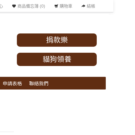
心
商品備忘簿 (0)
購物車
結帳
捐款樂
貓狗領養
申請表格
聯絡我們