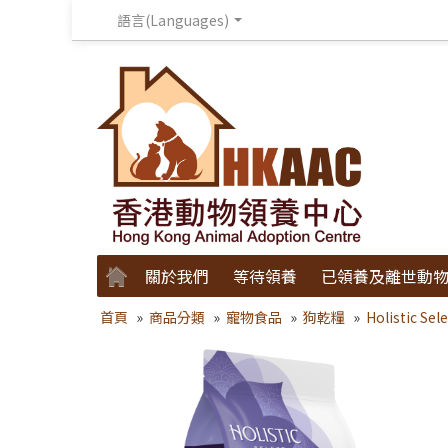
語言(Languages)
關於我們
等待領養
已領養及離世動
首頁
»
商品分類
»
寵物食品
»
狗乾糧
»
Holistic