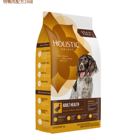
物鴨肉配方24磅