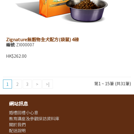
Zignature無穀物全犬配方(袋鼠) 4磅
編號:
ZI000007
HK$262.00
第1 ~ 15筆 (共31筆)
1
2
3
>
>|
網站訊息
婚禮回禮小心意
教育講座及參觀探訪資料庫
關於我們
配送說明