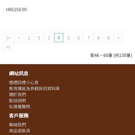
HK$150.00
|<
<
1
2
3
4
5
6
7
8
9
>
>|
第46 ~ 60筆 (共130筆)
網站訊息
婚禮回禮小心意
教育講座及參觀探訪資料庫
關於我們
配送說明
私隱權聲明
客戶服務
聯絡我們
商品退換貨