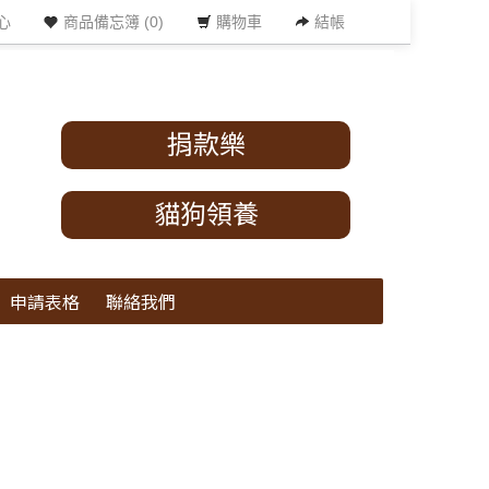
心
商品備忘簿 (0)
購物車
結帳
捐款樂
貓狗領養
申請表格
聯絡我們