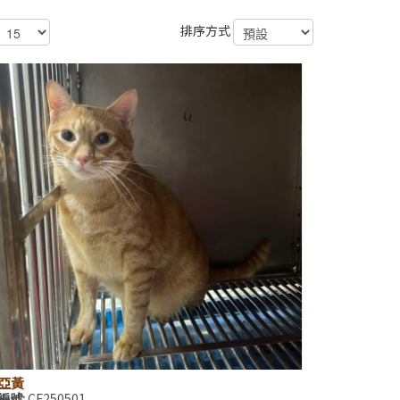
排序方式
亞黃
編號:
CF250501