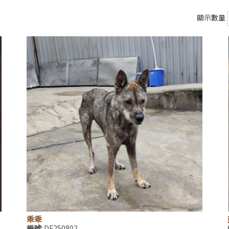
顯示數量
乖乖
編號:
DF250802