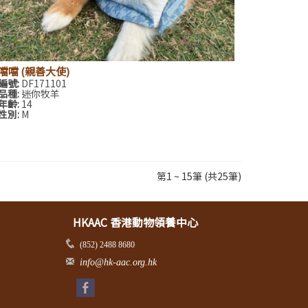
噹噹 (親善大使)
編號:
DF171101
品種:
迷你牧羊
年齡:
14
性別:
M
第1 ~ 15筆 (共25筆)
HKAAC 香港動物領養中心
(852) 2488 8680
info@hk-aac.org.hk