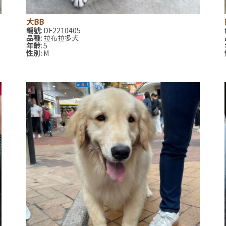
大BB
編號:
DF2210405
品種:
拉布拉多犬
年齡:
5
性別:
M