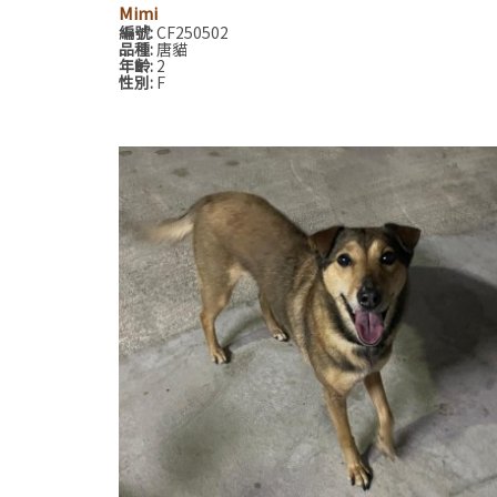
Mimi
編號:
CF250502
品種:
唐貓
年齡:
2
性別:
F