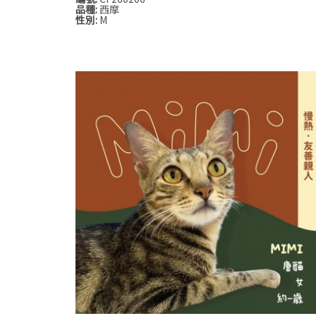
品種:
西摩
性別:
M