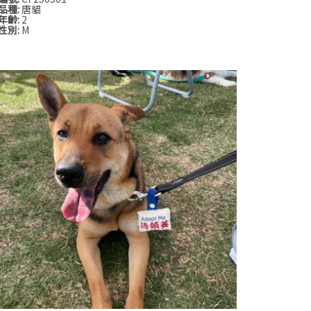
品種:
唐貓
年齡:
2
性別:
M