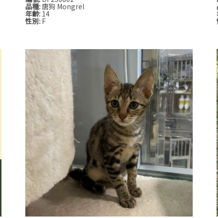
品種:
唐狗 Mongrel
年齡:
14
性別:
F