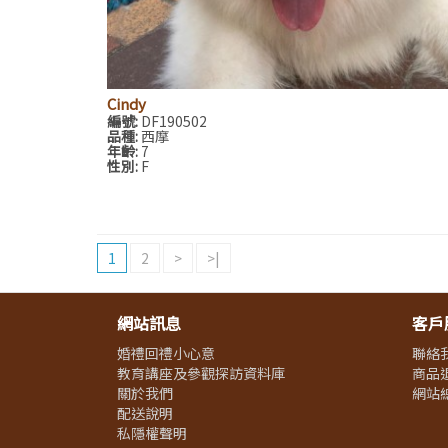
Cindy
編號:
DF190502
品種:
西摩
年齡:
7
性別:
F
1
2
>
>|
網站訊息
客戶
婚禮回禮小心意
聯絡
教育講座及參觀探訪資料庫
商品
關於我們
網站
配送說明
私隱權聲明