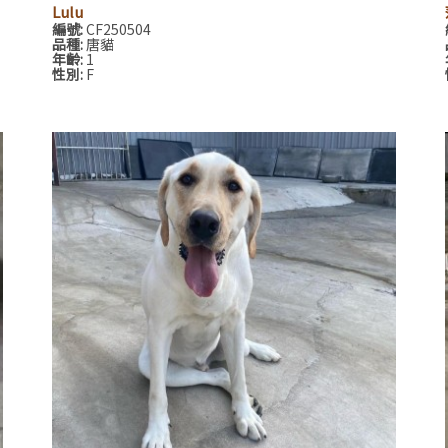
Lulu
編號:
CF250504
品種:
唐貓
年齡:
1
性別:
F