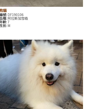
熊貓
編號:
DF190106
品種:
阿拉斯加雪橇
年齡:
7
性別:
M