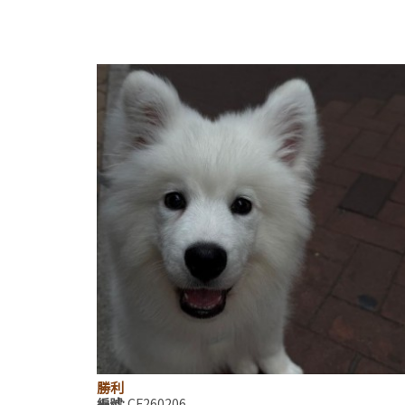
勝利
編號:
CF260206