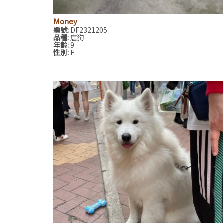
Money
編號:
DF2321205
品種:
唐狗
年齡:
9
性別:
F