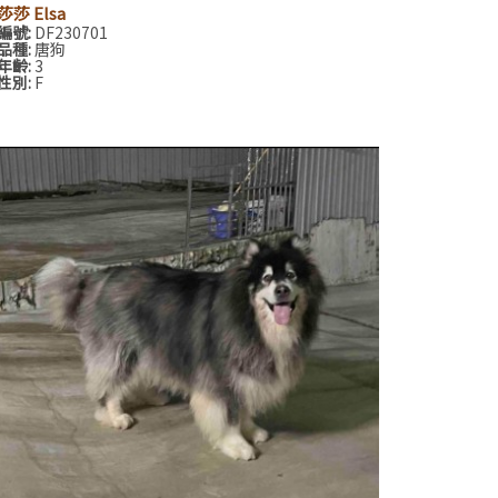
莎莎 Elsa
編號:
DF230701
品種:
唐狗
年齡:
3
性別:
F