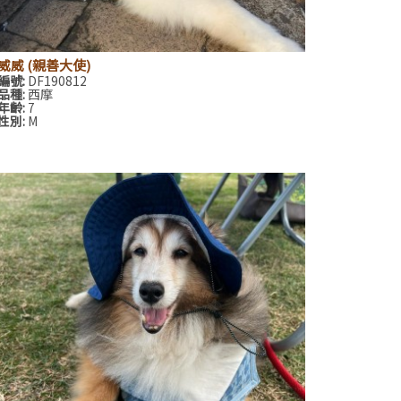
威威 (親善大使)
編號:
DF190812
品種:
西摩
年齡:
7
性別:
M