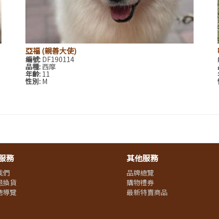
亞福 (親善大使)
編號:
DF190114
品種:
西摩
年齡:
11
性別:
M
服務
其他服務
我們
品牌總覽
退換貨
購物禮券
總導覽
最新特賣商品