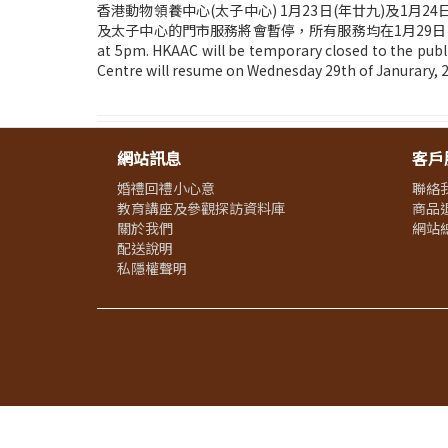
香港動物領養中心(太子中心) 1月23日(年廿九)及1月
及太子中心的門市服務將會暫停，所有服務均在1月29日(星期三)恢復正常，不
at 5pm. HKAAC will be temporary closed to the publ
Centre will resume on Wednesday 29th of Janurary, 2
網站訊息
客戶
婚禮回禮小心意
聯絡
教育講座及參觀探訪資料庫
商品
關於我們
網站
配送說明
私隱權聲明