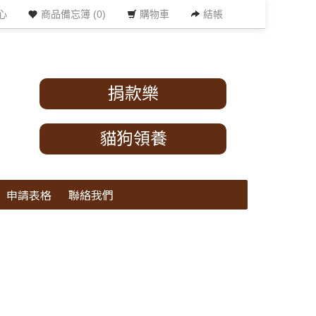
心
商品備忘簿 (0)
購物車
結帳
捐款樂
貓狗領養
申請表格
聯絡我們