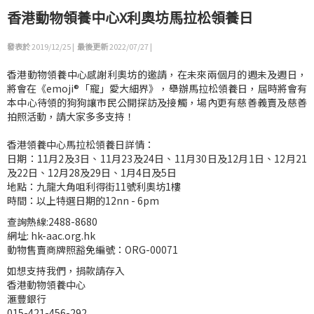
香港動物領養中心X利奧坊馬拉松領養日
發表於
2019/12/25 |
最後更新
2022/07/27 |
香港動物領養中心感謝利奧坊的邀請，在未來兩個月的週未及週日，
將會在《emoji®「寵」愛大細界》，舉辦馬拉松領養日，屆時將會有
本中心待領的狗狗讓市民公開探訪及接觸，場內更有慈善義賣及慈善
拍照活動，請大家多多支持！
香港領養中心馬拉松領養日詳情：
日期：11月2及3日、11月23及24日、11月30日及12月1日、12月21
及22日、12月28及29日、1月4日及5日
地點：九龍大角咀利得街11號利奧坊1樓
時間：以上特選日期的12nn - 6pm
查詢熱線:2488-8680
網址: hk-aac.org.hk
動物售賣商牌照豁免編號：ORG-00071
如想支持我們，捐款請存入
香港動物領養中心
滙豐銀行
015-421-456-292