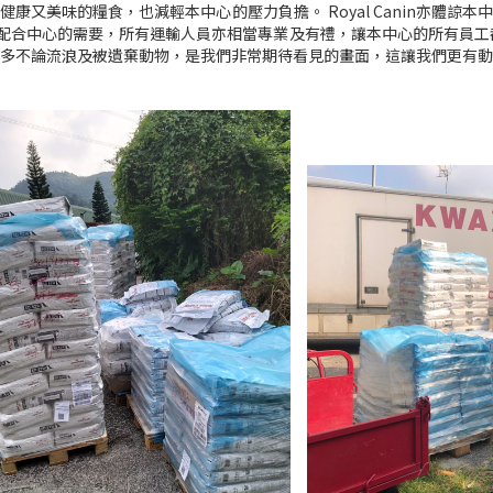
康又美味的糧食，也減輕本中心的壓力負擔。 Royal Canin亦體諒
不但盡力配合中心的需要，所有運輸人員亦相當專業及有禮，讓本中心的所有員
多不論流浪及被遺棄動物，是我們非常期待看見的畫面，這讓我們更有