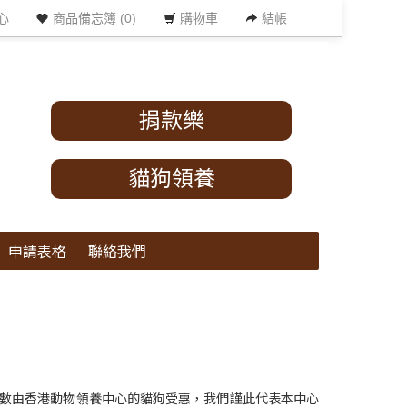
心
商品備忘簿 (0)
購物車
結帳
捐款樂
貓狗領養
申請表格
聯絡我們
的數量全數由香港動物領養中心的貓狗受惠，我們謹此代表本中心