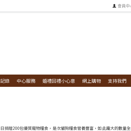
會員中
物記錄
中心服務
婚禮回禮小心意
網上購物
支持我們
 於10月21日捐贈200包優質寵物糧食，是次貓狗糧食營養豐富，如此龐大