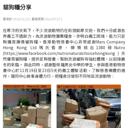
貓狗糧分享
發表於
2019/11/12 |
最後更新
2022/07/27 |
在寒冷的天氣下，不少流浪動物仍在街頭飢寒交迫，我們十分感激各
界義工不遺餘力，為流浪動物籌集糧食，亦明白義工困境，能力只足
夠購買廉價貓狗糧。香港動物領養中心非常感謝Mars Company
Hong Kong Ltd瑪氏香港，慷慨捐出1380磅Nutro
(https://www.facebook.com/nutronaturalchoicehongkong ) 天
然優質貓狗糧，提供足夠營養，幫助流浪貓狗有強壯體魄，以迎接嚴
冬的來臨。 與此同時，感謝聖保羅男女中學的學生，參與香港動物領
養中心於11月19日至23日5天的義工體驗活動，了解慈善團體的運
作，隨同中心幹事身體力行，把糧食分發到不同地區流浪動物︰