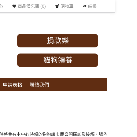
心
商品備忘簿 (0)
購物車
結帳
捐款樂
貓狗領養
申請表格
聯絡我們
屆時將會有本中心待領的狗狗讓市民公開探訪及接觸，場內