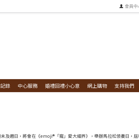
會員中
物記錄
中心服務
婚禮回禮小心意
網上購物
支持我們
未及週日，將會在《emoji®「寵」愛大細界》，舉辦馬拉松領養日，