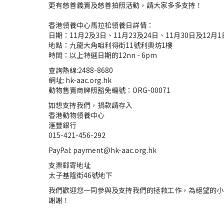
更有慈善義賣及慈善拍照活動，請大家多多支持！
香港領養中心馬拉松領養日詳情：
日期：11月2及3日、11月23及24日、11月30日及12月1
地點：九龍大角咀利得街11號利奧坊1樓
時間：以上特選日期的12nn - 6pm
查詢熱線:2488-8680
網址: hk-aac.org.hk
動物售賣商牌照豁免編號：ORG-00071
如想支持我們，捐款請存入
香港動物領養中心
滙豐銀行
015-421-456-292
PayPal: payment@hk-aac.org.hk
支票郵寄地址
太子基隆街46號地下
我們歡迎您一同參與及支持我們的拯救工作，為絕望的小
謝謝！