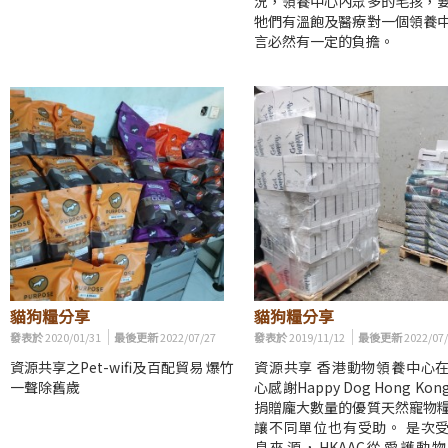
況，領養中心內眾多的毛孩，
牠們有溫飽及醫療對一個領養
言必然有一定的負擔。
貓狗糧分享
貓狗糧分享
發表於
2020/01/31
最後更新
2022/07/27
發表於
2019/11/12
最後更新
2022/07
資源共享之Pet-wifi及百配貿易 爆竹
資源共享 香港動物領養中心
一聲除舊歲
心感謝Happy Dog Hong Ko
捐贈龐大數量的優質天然寵物
讓不同單位也有受助。 是次
息來源，HKAAC從愛護動