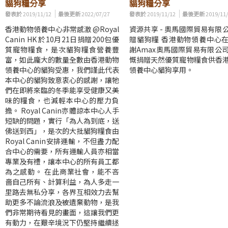
貓狗糧分享
貓狗糧分享
發表於
2019/11/12
最後更新
2022/07/27
發表於
2019/11/12
最後更新
2019/11
香港動物領養中心非常感激 @Royal
資源共享 - 奧馬國際貿易有限
Canin HK 於10月21日捐贈200包優
贈貓狗糧 香港動物領養中心
質寵物糧食，是次貓狗糧食營養豐
謝Amax奧馬國際貿易有限公
富，如此龐大的數量全數由香港動物
慨捐贈天然優質寵物糧食供香
領養中心的貓狗受惠，我們謹此代表
領養中心貓狗享用。
本中心的貓狗致意衷心的感謝，讓牠
們在即將來臨的冬季能享受健康又美
味的糧食，也減輕本中心的壓力負
擔。 Royal Canin亦體諒本中心人手
短缺的問題，實行「為人為到底，送
佛送到西」，是次的大批貓狗糧食由
Royal Canin安排運輸，不但盡力配
合中心的需要，所有運輸人員亦相當
專業及有禮，讓本中心的所有員工都
為之感動。 在此商業社會，能不吝
嗇自己所有、計算利益，為人多走一
里路去無私分享，各界互相效力去幫
助更多不論流浪及被遺棄動物，是我
們非常期待看見的畫面，這讓我們更
有動力，在艱辛境況下仍堅持繼續拯