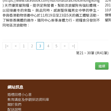
公
(https://www.facebook.com/nutronaturalchoicehongkong
20
) 天然優質貓狗糧，提供足夠營養，幫助流浪貓狗有強壯體魄，
10
以迎接嚴冬的來臨。 與此同時，感謝聖保羅男女中學的學生，
慷
參與香港動物領養中心於11月19日至23日5天的義工體驗活動，
貓
了解慈善團體的運作，隨同中心幹事身體力行，把糧食分發到不
同地區流浪動物︰
|<
<
1
2
3
4
5
>
>|
第21 ~ 30筆 (共41筆)
繼續
網站訊息
婚禮回禮小心意
教育講座及參觀探訪資料庫
關於我們
配送說明