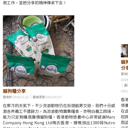
救工作，並把分享的精神傳承下去！
貓
分
發表
2019
最
貓狗糧分享
2022
發表於
2019/11/12
最後更新
2022/07/27
香
領
在寒冷的天氣下，不少流浪動物仍在街頭飢寒交迫，我們十分感
在
激各界義工不遺餘力，為流浪動物籌集糧食，亦明白義工困境，
冠
能力只足夠購買廉價貓狗糧。香港動物領養中心非常感謝Mars
用
Company Hong Kong Ltd瑪氏香港，慷慨捐出1380磅Nutro