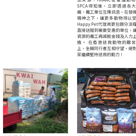
SPCA得知後，立即透過各
織、義工單位互傳訊息，在發
精神之下，讓更多動物得以
Happy Pet代理商更包辦分派
直接送贈到需要受惠的單位，
資源的義工再减輕金錢及人力
擔。 在香港拯救動物的艱
上，全賴同行者互相守望，絕
家繼續堅持拯救的動力！