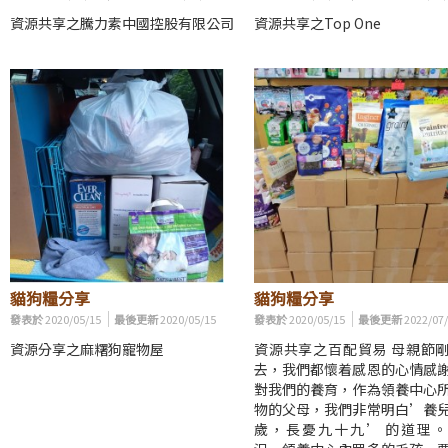
資源共享之騰力素中國控股有限公司
資源共享之Top One
貓狗糧分享
貓狗糧分享
發表於
2020/05/15
最後更新
2020/05/15
發表於
2020/05/15
最後更新
2022/07
資源分享之麻糬狗寵物屋
資源共享之百配貿易 母親節
去，我們都懷着感恩的心情感
對我們的養育，作為領養中心
物的父母，我們非常明白’養
歲，長憂九十九’ 的道理