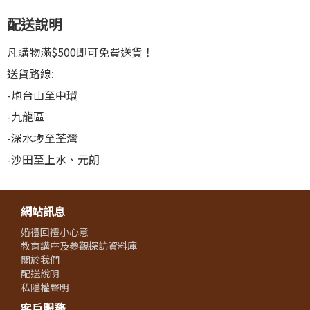
配送說明
凡購物滿$500即可免費送貨！
送貨路線:
-炮台山至中環
-九龍區
-深水埗至荃灣
-沙田至上水、元朗
網站訊息
婚禮回禮小心意
教育講座及參觀探訪資料庫
關於我們
配送說明
私隱權聲明
客戶服務