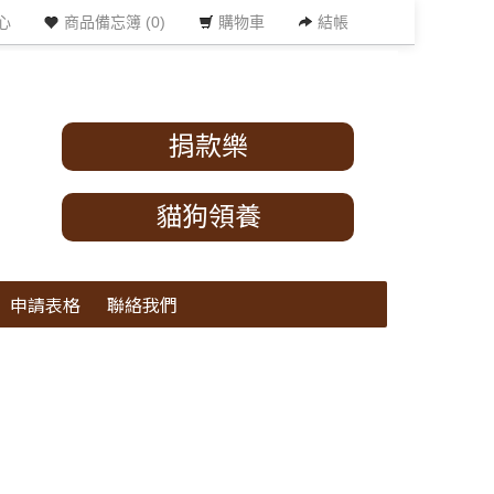
心
商品備忘簿 (0)
購物車
結帳
捐款樂
貓狗領養
申請表格
聯絡我們