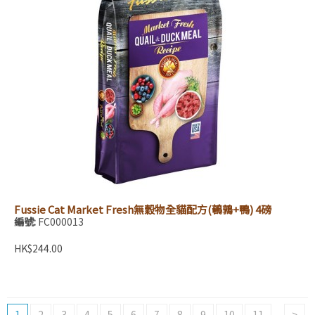
Fussie Cat Market Fresh無穀物全貓配方(鵪鶉+鴨) 4磅
編號:
FC000013
HK$244.00
1
2
3
4
5
6
7
8
9
10
11
....
>