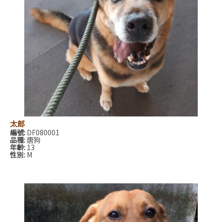
太郎
編號:
DF080001
品種:
唐狗
年齡:
13
性別:
M