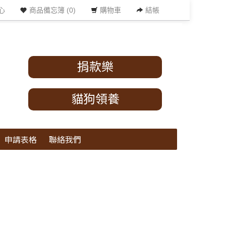
心
商品備忘簿 (0)
購物車
結帳
捐款樂
貓狗領養
申請表格
聯絡我們