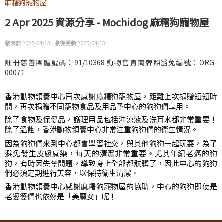
麻糬狗寵物屋
2 Apr 2025 資源分享 - Mochidog 麻糬狗寵物屋
發表於
2025/04/13 |
最後更新
2025/04/13 |
註冊慈善團體號碼：91/10368 動物售賣商牌照豁免編號：ORG-
00071
香港動物領養中心再次感謝麻糬狗寵物屋，距離上次捐贈短短時
間，再次捐贈不同寵物食品及用品予中心的狗狗們享用。
除了食物及保健品，護理用品包括沖涼液及洗耳水都非常重要！
除了溫飽，香港動物領養中心非常注重狗狗們的衛生情況。
因為狗狗們來到中心都會學習社交，與其他狗狗一起玩耍，為了
避免發生皮膚感染，每天的清潔非常重要。尤其年紀老邁的狗
狗，有時因失禁問題，導致身上全部都骯髒了，因此中心的狗狗
們必須定期進行美容，以保持衛生清潔。
香港動物領養中心感謝麻糬狗寵物屋的協助，中心的狗狗即使是
老婆婆們也依然是「美魔女」呢！