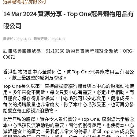
冠昇寵物用品有限公司
14 Mar 2024 資源分享 - Top One冠昇寵物用品有
限公司
發表於
2025/04/13 |
最後更新
2025/04/13 |
註冊慈善團體號碼：91/10368 動物售賣商牌照豁免編號：ORG-
00071
香港動物領養中心全體同仁，向Top One冠昇寵物用品有限公
司，獻上最誠摯的感謝及尊敬。
Top One長久以來一直持續捐贈貓狗糧食與本中心的狗場動物使
用。多年來從不間斷，每次只要中心有需要，必定出手相助。而
且糧食亦保存得非常妥當，中心毛孩可以安心食用，健康成長。
每次的捐贈數量也非常龐大，除了本中心毛孩受惠，也可再分發
給獨立義工餵飼流浪動物。
此等無私的胸襟，實在令人景仰萬分。Top One, 感謝您常常顧念
本中心毛孩及流浪動物的需要，讓他們獲得飽足，也使得本中心
減輕糧食上的壓力，是我們非常大的倚靠！希望Top one 成為我