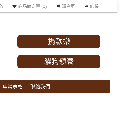
心
商品備忘簿 (0)
購物車
結帳
捐款樂
貓狗領養
申請表格
聯絡我們