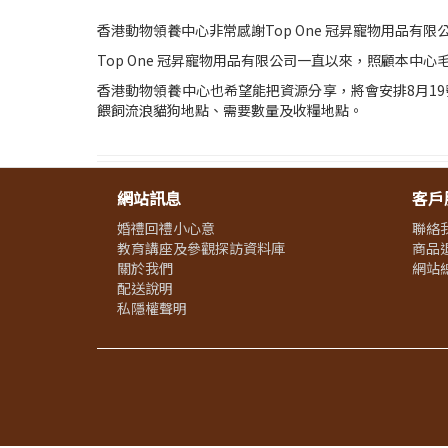
香港動物領養中心非常感謝Top One 冠昇寵物用品
Top One 冠昇寵物用品有限公司一直以來，照顧本
香港動物領養中心也希望能把資源分享，將會安排8月19號星
餵飼流浪貓狗地點、需要數量及收糧地點。
網站訊息
客戶
婚禮回禮小心意
聯絡
教育講座及參觀探訪資料庫
商品
關於我們
網站
配送說明
私隱權聲明