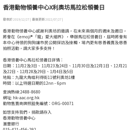
香港動物領養中心X利奧坊馬拉松領養日
發表於
2019/12/27 |
最後更新
2022/07/27 |
香港動物領養中心感謝利奧坊的邀請，在未來兩個月的週未及週日，
將會在《emoji®「寵」愛大細界》，舉辦馬拉松領養日，屆時將會有
本中心待領的狗狗讓市民公開探訪及接觸，場內更有慈善義賣及慈善
拍照活動，請大家多多支持！
香港領養中心馬拉松領養日詳情：
日期：11月2及3日、11月23及24日、11月30日及12月1日、12月21
及22日、12月28及29日、1月4日及5日
地點：九龍大角咀利得街11號利奧坊1樓
時間：以上特選日期的12nn - 6pm
查詢熱線:2488-8680
網址: hk-aac.org.hk
動物售賣商牌照豁免編號：ORG-00071
如想支持我們，捐款請存入
香港動物領養中心
滙豐銀行
015-421-456-292