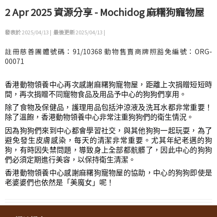
2 Apr 2025 資源分享 - Mochidog 麻糬狗寵物屋
發表於
2025/04/13 |
最後更新
2025/04/13 |
註冊慈善團體號碼：91/10368 動物售賣商牌照豁免編號：ORG-
00071
香港動物領養中心再次感謝麻糬狗寵物屋，距離上次捐贈短短時
間，再次捐贈不同寵物食品及用品予中心的狗狗們享用。
除了食物及保健品，護理用品包括沖涼液及洗耳水都非常重要！
除了溫飽，香港動物領養中心非常注重狗狗們的衛生情況。
因為狗狗們來到中心都會學習社交，與其他狗狗一起玩耍，為了
避免發生皮膚感染，每天的清潔非常重要。尤其年紀老邁的狗
狗，有時因失禁問題，導致身上全部都骯髒了，因此中心的狗狗
們必須定期進行美容，以保持衛生清潔。
香港動物領養中心感謝麻糬狗寵物屋的協助，中心的狗狗即使是
老婆婆們也依然是「美魔女」呢！