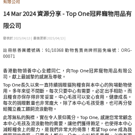
有限公司
14 Mar 2024 資源分享 - Top One冠昇寵物用品有
限公司
發表於
2025/04/13 |
最後更新
2025/04/13 |
註冊慈善團體號碼：91/10368 動物售賣商牌照豁免編號：ORG-
00071
香港動物領養中心全體同仁，向Top One冠昇寵物用品有限公
司，獻上最誠摯的感謝及尊敬。
Top One長久以來一直持續捐贈貓狗糧食與本中心的狗場動物使
用。多年來從不間斷，每次只要中心有需要，必定出手相助。而
且糧食亦保存得非常妥當，中心毛孩可以安心食用，健康成長。
每次的捐贈數量也非常龐大，除了本中心毛孩受惠，也可再分發
給獨立義工餵飼流浪動物。
此等無私的胸襟，實在令人景仰萬分。Top One, 感謝您常常顧念
本中心毛孩及流浪動物的需要，讓他們獲得飽足，也使得本中心
減輕糧食上的壓力，是我們非常大的倚靠！希望Top one 成為我