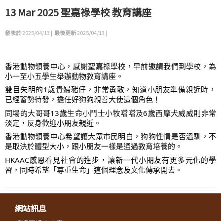
13 Mar 2025 聖嘉祿學校 教育講座
發表於
2025/04/13 |
最後更新
2025/04/13 |
香港動物領養中心，感謝聖嘉祿學校，早前邀請我們到學校，為
小一至小五學生舉辦動物教育講座。
雙目失明的1歲貴婦豬仔，非常勇敢，知道小朋友準備親近時，
已經蓄勢待發，擔任好狗狗親善大使這個角色！
同場的大哥哥13歲生命小鬥士小牧噹噹及6歲西摩犬威威則非常
淡定，反身歡迎小朋友親近。
香港動物領養中心希望讓大眾市民明白，狗狗性情是否溫馴，不
是取決於體型大小，跟小朋友一樣是通過教育培養的。
HKAAC感恩看見社會的進步，讓新一代小朋友有更多元化的學
習，同時希望「尊重生命」這個理念及文化傳承開去。
網站訊息