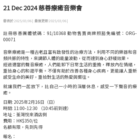
21 Dec 2024 慈善療癒音樂會
發表於
2025/03/06 |
最後更新
2025/03/06 |
註冊慈善團體號碼：91/10368 動物售賣商牌照豁免編號：ORG-
00071
音樂療癒是一種古老且富有啟發性的治療方法，利用不同的樂器和音
頻共振的特性，來調節人體的能量波動，從而達到身心舒緩效果。
經過適當的聲音療癒，人們能卸下日常生活的重擔，釋放內在情緒，
重拾身心的和諧平衡。不僅有助於改善各種身心疾病，更能讓人重新
感受生命的美好，重拾對生活的熱愛與嚮往。
就讓我們一起放下，比自己一小時的深層休息，感受一下聲音的療
癒。
日期: 2025年2月16日（日）
時間: 11:00-12:30 （10:45前到達）
地址：荃灣悅來酒店側
費用：HK$350/位
名額有限，先到先得
報名：