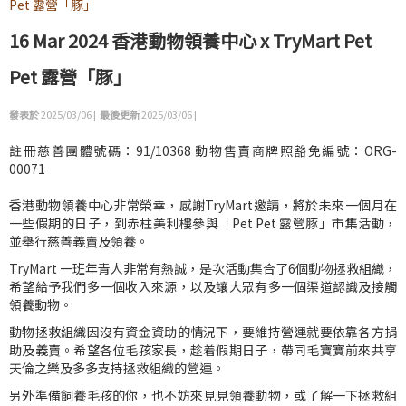
Pet 露營「豚」
16 Mar 2024 香港動物領養中心 x TryMart Pet
Pet 露營「豚」
發表於
2025/03/06 |
最後更新
2025/03/06 |
註冊慈善團體號碼：91/10368 動物售賣商牌照豁免編號：ORG-
00071
香港動物領養中心非常榮幸，感謝TryMart邀請，將於未來一個月在
一些假期的日子，到赤柱美利樓參與「Pet Pet 露營豚」市集活動，
並舉行慈善義賣及領養。
TryMart 一班年青人非常有熱誠，是次活動集合了6個動物拯救組織，
希望給予我們多一個收入來源，以及讓大眾有多一個渠道認識及接觸
領養動物。
動物拯救組織因沒有資金資助的情況下，要維持營運就要依靠各方捐
助及義賣。希望各位毛孩家長，趁着假期日子，帶同毛寶寶前來共享
天倫之樂及多多支持拯救組織的營運。
另外準備飼養毛孩的你，也不妨來見見領養動物，或了解一下拯救組