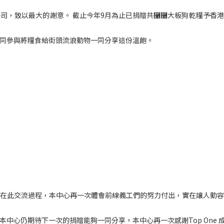
限公司，致以最大的謝意。 截止今年9月為止已捐贈共⿡⿠大板狗乾糧予
同參與將糧食給街頭流浪動物一同分享這份溫飽。
在此交流過程，本中心再一次體會前線義工們的努力付出，實在讓人動
中心仍期待下一次的捐贈能夠一同分享。本中心再一次感謝Top One