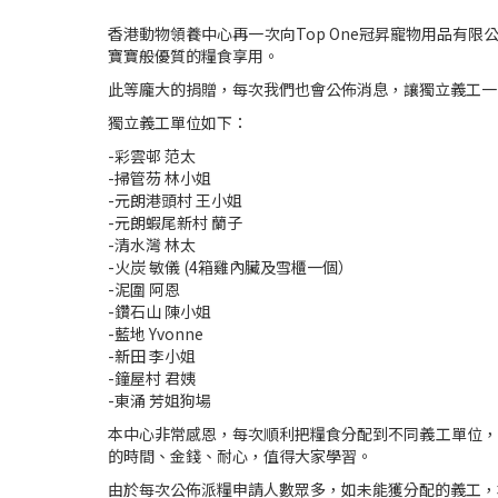
香港動物領養中心再一次向Top One冠昇寵物用品有
寶寶般優質的糧食享用。
此等龐大的捐贈，每次我們也會公佈消息，讓獨立義工一
獨立義工單位如下：
-彩雲邨 范太
-掃管芴 林小姐
-元朗港頭村 王小姐
-元朗蝦尾新村 蘭子
-清水灣 林太
-火炭 敏儀 (4箱雞內臟及雪櫃一個）
-泥圍 阿恩
-鑽石山 陳小姐
-藍地 Yvonne
-新田 李小姐
-鐘屋村 君姨
-東涌 芳姐狗場
本中心非常感恩，每次順利把糧食分配到不同義工單位，
的時間、金錢、耐心，值得大家學習。
由於每次公佈派糧申請人數眾多，如未能獲分配的義工，本