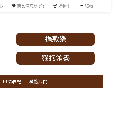
心
商品備忘簿 (0)
購物車
結帳
捐款樂
貓狗領養
申請表格
聯絡我們