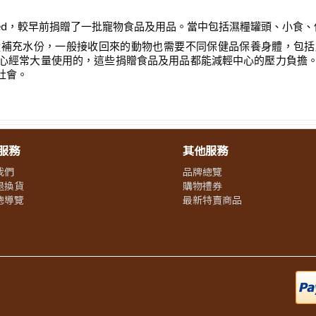
ng Limited，較早前捐贈了一批寵物食品及用品。當中包括濕糧罐頭、
糧補充水份，一般接收回來的動物也需要不同保健品保養身體，包括
量使用的，這些捐贈食品及用品都能減輕中心的壓力負擔。再次感謝Pet P
社會。
服務
其他服務
我們
品牌總覽
退換貨
購物禮券
總導覽
最新特賣商品