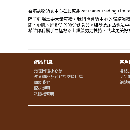
香港動物領養中心在此感謝Pet Planet Tradi
除了狗場需要大量乾糧，我們也會給中心的貓貓濕
節、心臟、肝腎等等的保健食品。貓砂及尿墊也是中心經常大
希望你我攜手在拯救路上繼續努力扶持，共建更美好
網站訊息
客戶
婚禮回禮小心意
聯絡
教育講座及參觀探訪資料庫
商品
關於我們
網站
配送說明
私隱權聲明