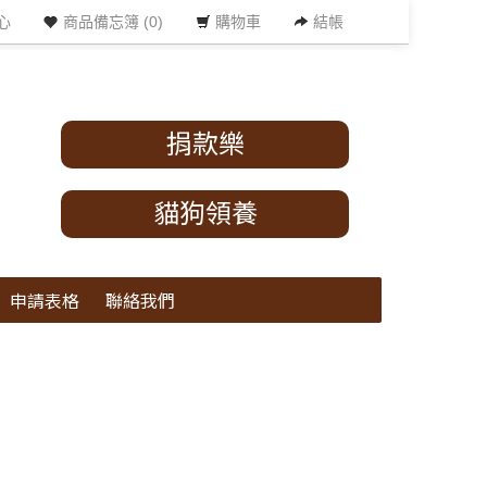
心
商品備忘簿 (0)
購物車
結帳
捐款樂
貓狗領養
申請表格
聯絡我們