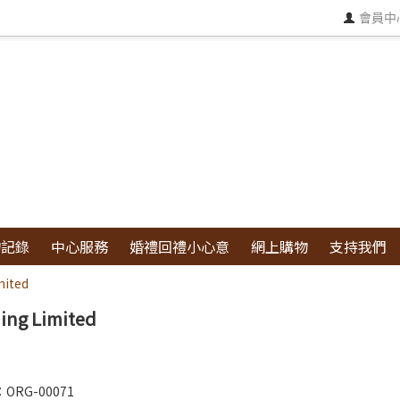
會員中
物記錄
中心服務
婚禮回禮小心意
網上購物
支持我們
mited
ing Limited
RG-00071